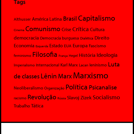
Tags
Capitalismo
Brasil
América Latina
Althusser
Comunismo
Crítica
Crise
Cultura
Cinema
democracia
Direito
Democracia burguesa
Dialética
Economia
Europa
Estado
Fascismo
EUA
Esquerda
Filosofia
Ideologia
História
feminismo
Hegel
França
Luta
Karl Marx
Internacional
Lacan
leninismo
Imperialismo
Marxismo
Lênin
Marx
de classes
Política
Psicanalise
Neoliberalismo
Organização
Revolução
Socialismo
Slavoj Zizek
racismo
Rússia
Tática
Trabalho