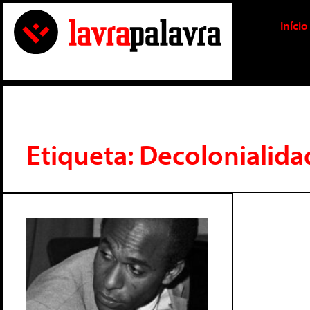
Início
Etiqueta: Decolonialida