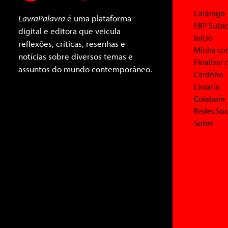
Catálogo
LavraPalavra
é uma plataforma
ERP Subsc
digital e editora que veicula
Início
reflexões, críticas, resenhas e
Minha co
notícias sobre diversos temas e
Finalizar
assuntos do mundo contemporâneo.
Carrinho
Livraria
Colabore
Redes Soc
Sobre