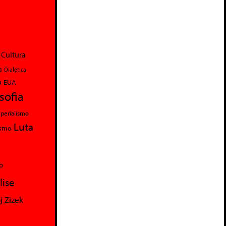
Cultura
a
Dialética
o
EUA
osofia
perialismo
Luta
ismo
o
lise
j Zizek