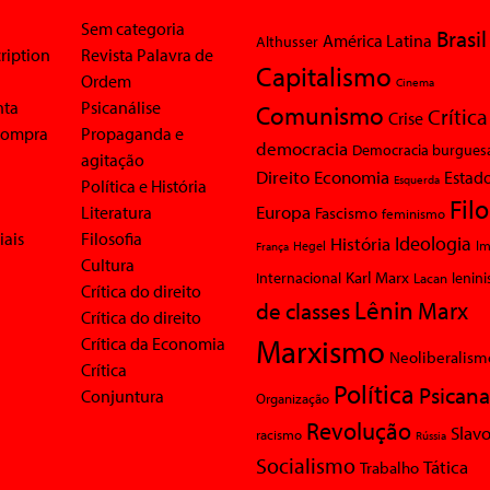
Sem categoria
Brasil
América Latina
Althusser
ription
Revista Palavra de
Capitalismo
Ordem
Cinema
nta
Psicanálise
Comunismo
Crítica
Crise
 compra
Propaganda e
democracia
Democracia burgues
agitação
Economia
Direito
Estad
Esquerda
Política e História
Fil
Europa
Literatura
Fascismo
feminismo
iais
Filosofia
Ideologia
História
Im
Hegel
França
Cultura
Karl Marx
Internacional
Lacan
lenin
Crítica do direito
Lênin
Marx
de classes
Crítica do direito
Marxismo
Crítica da Economia
Neoliberalism
Crítica
Política
Psicana
Conjuntura
Organização
Revolução
Slavo
racismo
Rússia
Socialismo
Tática
Trabalho