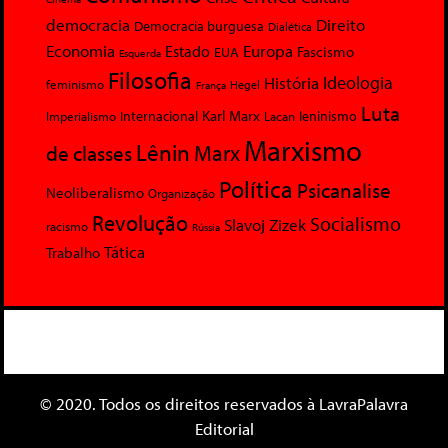
democracia
Direito
Democracia burguesa
Dialética
Economia
Europa
Estado
Fascismo
EUA
Esquerda
Filosofia
Ideologia
História
feminismo
Hegel
França
Luta
Karl Marx
Internacional
Lacan
leninismo
Imperialismo
Marxismo
Lênin
Marx
de classes
Política
Psicanalise
Neoliberalismo
Organização
Revolução
Socialismo
Slavoj Zizek
racismo
Rússia
Tática
Trabalho
© 2020. Todos os direitos reservados à LavraPalavra
Editorial