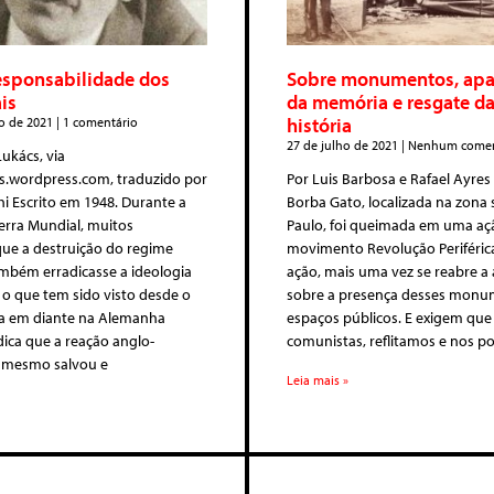
esponsabilidade dos
Sobre monumentos, ap
is
da memória e resgate d
história
o de 2021
1 comentário
27 de julho de 2021
Nenhum comen
ukács, via
s.wordpress.com, traduzido por
Por Luis Barbosa e Rafael Ayres
i Escrito em 1948. Durante a
Borba Gato, localizada na zona 
rra Mundial, muitos
Paulo, foi queimada em uma aç
ue a destruição do regime
movimento Revolução Periférica
ambém erradicasse a ideologia
ação, mais uma vez se reabre a 
s o que tem sido visto desde o
sobre a presença desses monu
ra em diante na Alemanha
espaços públicos. E exigem que
dica que a reação anglo-
comunistas, reflitamos e nos p
é mesmo salvou e
Leia mais »