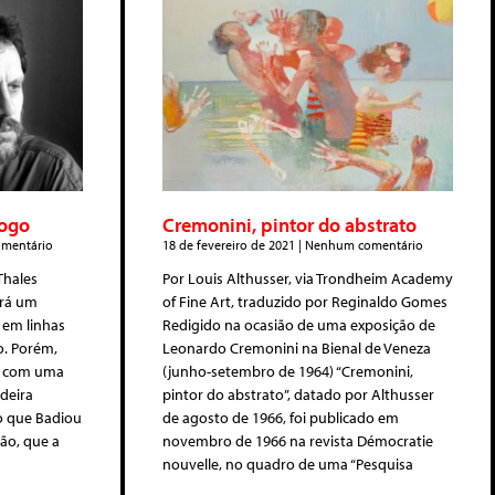
logo
Cremonini, pintor do abstrato
mentário
18 de fevereiro de 2021
Nenhum comentário
Thales
Por Louis Althusser, via Trondheim Academy
irá um
of Fine Art, traduzido por Reginaldo Gomes
 em linhas
Redigido na ocasião de uma exposição de
o. Porém,
Leonardo Cremonini na Bienal de Veneza
ar com uma
(junho-setembro de 1964) “Cremonini,
deira
pintor do abstrato”, datado por Althusser
o que Badiou
de agosto de 1966, foi publicado em
ão, que a
novembro de 1966 na revista Démocratie
nouvelle, no quadro de uma “Pesquisa