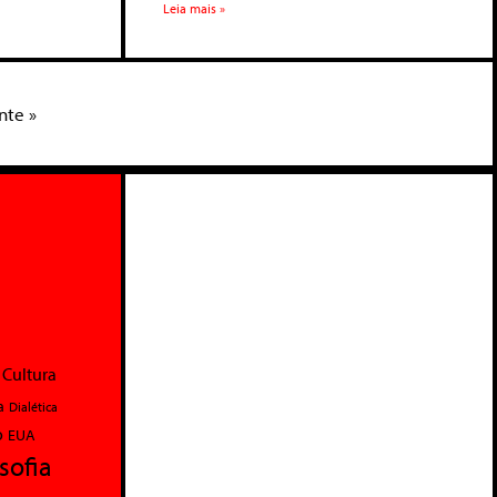
Leia mais »
nte »
Cultura
a
Dialética
o
EUA
osofia