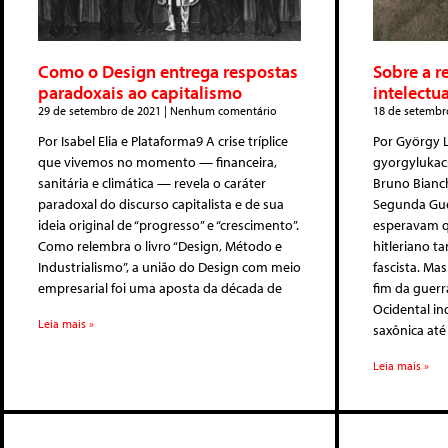
Como o Design entrega respostas
Sobre a r
paradoxais ao capitalismo
intelectua
29 de setembro de 2021
Nenhum comentário
18 de setembr
Por Isabel Elia e Plataforma9 A crise tríplice
Por György L
que vivemos no momento — financeira,
gyorgylukac
sanitária e climática — revela o caráter
Bruno Bianch
paradoxal do discurso capitalista e de sua
Segunda Gue
ideia original de “progresso” e “crescimento”.
esperavam q
Como relembra o livro “Design, Método e
hitleriano t
Industrialismo”, a união do Design com meio
fascista. Ma
empresarial foi uma aposta da década de
fim da guer
Ocidental in
Leia mais »
saxônica at
Leia mais »