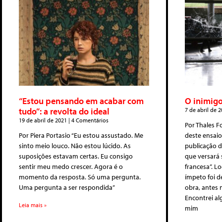
“Estou pensando em acabar com
O inimigo
tudo”: a revolta do ideal
7 de abril de 
19 de abril de 2021
4 Comentários
Por Thales 
Por Piera Portasio “Eu estou assustado. Me
deste ensaio
sinto meio louco. Não estou lúcido. As
publicação d
suposições estavam certas. Eu consigo
que versará 
sentir meu medo crescer. Agora é o
francesa”. L
momento da resposta. Só uma pergunta.
ímpeto foi d
Uma pergunta a ser respondida”
obra, antes
Encontrei al
Leia mais »
mim