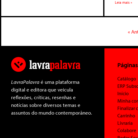
Leia mais »
« An
Páginas
Catálogo
LavraPalavra
é uma plataforma
ERP Subsc
digital e editora que veicula
Início
reflexões, críticas, resenhas e
Minha co
notícias sobre diversos temas e
Finalizar
assuntos do mundo contemporâneo.
Carrinho
Livraria
Colabore
Redes Soc