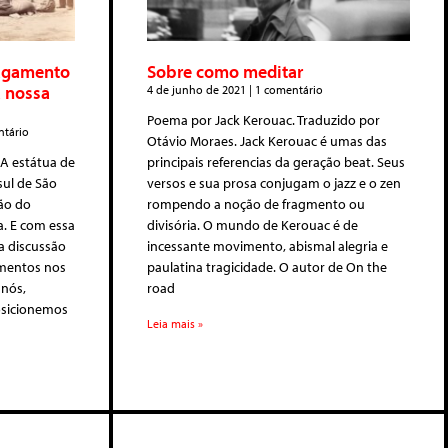
agamento
Sobre como meditar
a nossa
4 de junho de 2021
1 comentário
Poema por Jack Kerouac. Traduzido por
tário
Otávio Moraes. Jack Kerouac é umas das
 A estátua de
principais referencias da geração beat. Seus
sul de São
versos e sua prosa conjugam o jazz e o zen
ão do
rompendo a noção de fragmento ou
. E com essa
divisória. O mundo de Kerouac é de
a discussão
incessante movimento, abismal alegria e
mentos nos
paulatina tragicidade. O autor de On the
 nós,
road
osicionemos
Leia mais »