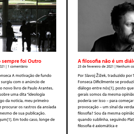
 sempre foi Outro
A filosofia não é um diá
2021
1 comentário
23 de fevereiro de 2021
Nenhum co
Fonseca A motivação de fundo
Por Slavoj Žižek, traduzido por 
 surgiu com o anúncio de
Fonseca Dificilmente se produz
o novo livro de Paulo Arantes,
diálogo entre nós[1], posto que
sobre uma dita “ideologia
gerais somos da mesma opiniã
ogo da notícia, meu primeiro
poderia ser isso – para começ
e procurar os rastros da ansiada
provocação – um sinal da verda
 mesmo de sua publicação.
filosofia? Sou da mesma opiniã
gum[1]. Em todo caso, longe de
quando sublinha, seguindo Plat
filosofia é axiomática e