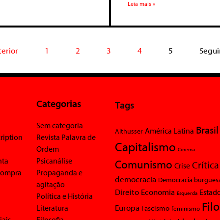
Leia mais »
terior
1
2
3
4
5
Segui
Categorias
Tags
Sem categoria
Brasil
América Latina
Althusser
ription
Revista Palavra de
Capitalismo
Ordem
Cinema
nta
Psicanálise
Comunismo
Crítica
Crise
 compra
Propaganda e
democracia
Democracia burgues
agitação
Economia
Direito
Estad
Esquerda
Política e História
Fil
Europa
Literatura
Fascismo
feminismo
iais
Filosofia