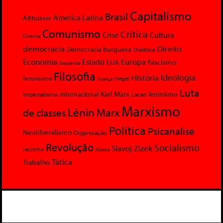
Capitalismo
Brasil
América Latina
Althusser
Comunismo
Crítica
Crise
Cultura
Cinema
democracia
Direito
Democracia burguesa
Dialética
Economia
Europa
Estado
Fascismo
EUA
Esquerda
Filosofia
Ideologia
História
feminismo
Hegel
França
Luta
Karl Marx
Internacional
Lacan
leninismo
Imperialismo
Marxismo
Lênin
Marx
de classes
Política
Psicanalise
Neoliberalismo
Organização
Revolução
Socialismo
Slavoj Zizek
racismo
Rússia
Tática
Trabalho