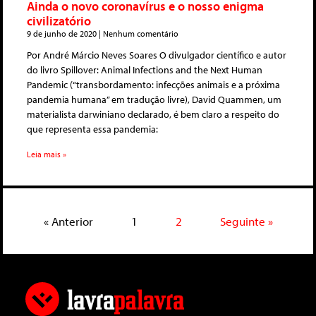
Ainda o novo coronavírus e o nosso enigma
civilizatório
9 de junho de 2020
Nenhum comentário
Por André Márcio Neves Soares O divulgador científico e autor
do livro Spillover: Animal Infections and the Next Human
Pandemic (“transbordamento: infecções animais e a próxima
pandemia humana” em tradução livre), David Quammen, um
materialista darwiniano declarado, é bem claro a respeito do
que representa essa pandemia:
Leia mais »
« Anterior
1
2
Seguinte »