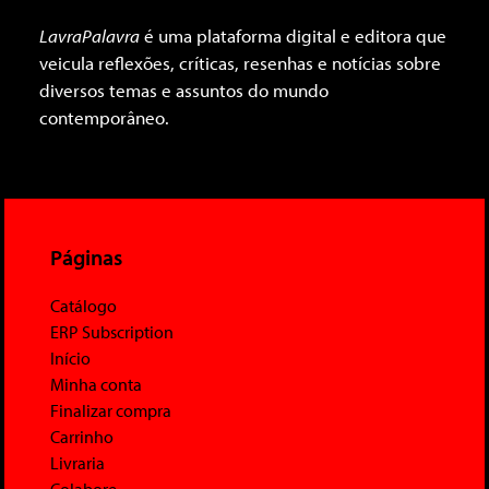
LavraPalavra
é uma plataforma digital e editora que
veicula reflexões, críticas, resenhas e notícias sobre
diversos temas e assuntos do mundo
contemporâneo.
Páginas
Catálogo
ERP Subscription
Início
Minha conta
Finalizar compra
Carrinho
Livraria
Colabore