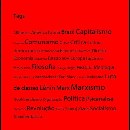
Tags
Capitalismo
Brasil
América Latina
Althusser
Comunismo
Crítica
Crise
Cultura
Cinema
democracia
Direito
Democracia burguesa
Dialética
Economia
Europa
Estado
Fascismo
EUA
Esquerda
Filosofia
Ideologia
História
feminismo
Hegel
França
Luta
Karl Marx
Internacional
Lacan
leninismo
Imperialismo
Marxismo
Lênin
Marx
de classes
Política
Psicanalise
Neoliberalismo
Organização
Revolução
Socialismo
Slavoj Zizek
racismo
Rússia
Tática
Trabalho