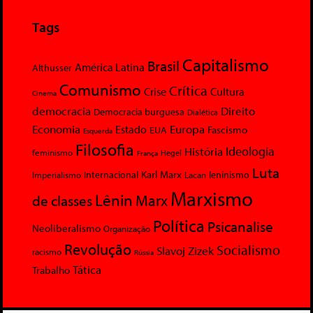
Tags
Capitalismo
Brasil
América Latina
Althusser
Comunismo
Crítica
Crise
Cultura
Cinema
democracia
Direito
Democracia burguesa
Dialética
Economia
Europa
Estado
Fascismo
EUA
Esquerda
Filosofia
Ideologia
História
feminismo
Hegel
França
Luta
Karl Marx
Internacional
Lacan
leninismo
Imperialismo
Marxismo
Lênin
Marx
de classes
Política
Psicanalise
Neoliberalismo
Organização
Revolução
Socialismo
Slavoj Zizek
racismo
Rússia
Tática
Trabalho