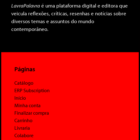
LavraPalavra
é uma plataforma digital e editora que
veicula reflexões, críticas, resenhas e notícias sobre
diversos temas e assuntos do mundo
contemporâneo.
Páginas
Catálogo
ERP Subscription
Início
Minha conta
Finalizar compra
Carrinho
Livraria
Colabore