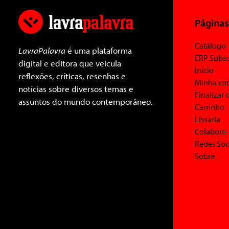
Páginas
Catálogo
LavraPalavra
é uma plataforma
ERP Subsc
digital e editora que veicula
Início
reflexões, críticas, resenhas e
Minha co
notícias sobre diversos temas e
Finalizar
assuntos do mundo contemporâneo.
Carrinho
Livraria
Colabore
Redes Soc
Sobre