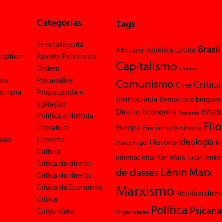
Categorias
Tags
Sem categoria
Brasil
América Latina
Althusser
ription
Revista Palavra de
Capitalismo
Ordem
Cinema
nta
Psicanálise
Comunismo
Crítica
Crise
 compra
Propaganda e
democracia
Democracia burgues
agitação
Economia
Direito
Estad
Esquerda
Política e História
Fil
Europa
Literatura
Fascismo
feminismo
iais
Filosofia
Ideologia
História
Im
Hegel
França
Cultura
Karl Marx
Internacional
Lacan
lenin
Crítica do direito
Lênin
Marx
de classes
Crítica do direito
Marxismo
Crítica da Economia
Neoliberalism
Crítica
Política
Psicana
Conjuntura
Organização