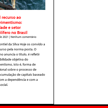
l recurso ao
vimentismo:
dade e setor
lífero no Brasil
 de 2021
Nenhum comentário
ontiel da Silva Hoje os convido a
rcurso pela norma posta. O
o anuncia o título, é refletir
abilidade objetiva do
ntismo, isto é, forma de
ional sobre o processo de
acumulação de capitais baseado
com a dependência e com a
ocial.