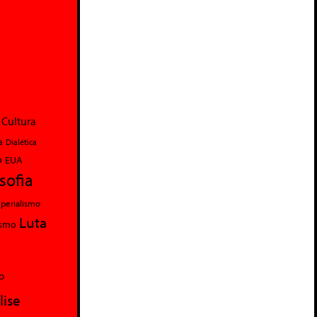
Cultura
a
Dialética
o
EUA
osofia
perialismo
Luta
ismo
o
lise