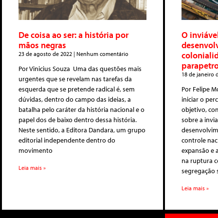
De coisa ao ser: a história por
O inviáve
mãos negras
desenvol
coloniali
23 de agosto de 2022
Nenhum comentário
parapetro
Por Vinicius Souza Uma das questões mais
18 de janeiro
urgentes que se revelam nas tarefas da
esquerda que se pretende radical é, sem
Por Felipe M
dúvidas, dentro do campo das ideias, a
iniciar o pe
batalha pelo caráter da história nacional e o
objetivo, com
papel dos de baixo dentro dessa história.
sobre a invi
Neste sentido, a Editora Dandara, um grupo
desenvolvime
editorial independente dentro do
controle nac
movimento
expansão e 
na ruptura 
Leia mais »
segregação s
Leia mais »