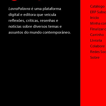
Catálogo
LavraPalavra
é uma plataforma
ERP Subsc
digital e editora que veicula
Início
reflexões, críticas, resenhas e
Minha co
notícias sobre diversos temas e
Finalizar
assuntos do mundo contemporâneo.
Carrinho
Livraria
Colabore
Redes Soc
Sobre