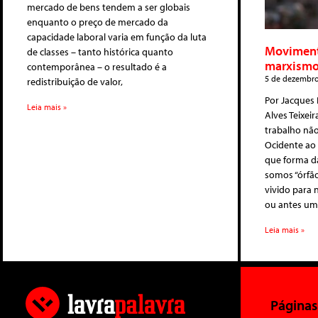
mercado de bens tendem a ser globais
enquanto o preço de mercado da
capacidade laboral varia em função da luta
Movimento
de classes – tanto histórica quanto
marxism
contemporânea – o resultado é a
5 de dezembr
redistribuição de valor,
Por Jacques 
Leia mais »
Alves Teixei
trabalho nã
Ocidente ao
que forma d
somos “órfã
vivido para 
ou antes u
Leia mais »
Páginas