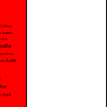
Cultura
a
Dialética
o
EUA
osofia
perialismo
Luta
ismo
o
lise
j Zizek