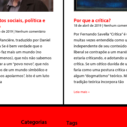
s sociais, política e
Por que a crítica?
o
18 de abril de 2019
Nenhum coment
o de 2019
Nenhum comentário
Por Fernando Savella “Crítica” é
Ranciére, traduzido por Daniel
muitas vezes entendida como 
ra Se é bem verdade que o
independente de seu conteúdo
o faz mais um mundo (no
liberal se contrapõe a um marxis
 menos), que nós não sabemos
estaria criticando, e adotando
ar a um “povo novo”, que nós
crítica. Se um cético duvida de 
os de um mundo simbólico e
faria como uma postura crítica 
nos apoiarmos”, isto é um luto
algum “dogmatismo” teórico. 
ma
tradição teórica incorpora tão
Leia mais »
Categorias
Tags