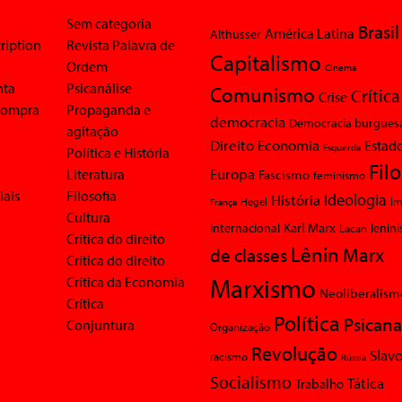
Sem categoria
Brasil
América Latina
Althusser
ription
Revista Palavra de
Capitalismo
Ordem
Cinema
nta
Psicanálise
Comunismo
Crítica
Crise
 compra
Propaganda e
democracia
Democracia burgues
agitação
Economia
Direito
Estad
Esquerda
Política e História
Fil
Europa
Literatura
Fascismo
feminismo
iais
Filosofia
Ideologia
História
Im
Hegel
França
Cultura
Karl Marx
Internacional
Lacan
lenin
Crítica do direito
Lênin
Marx
de classes
Crítica do direito
Marxismo
Crítica da Economia
Neoliberalism
Crítica
Política
Psicana
Conjuntura
Organização
Revolução
Slavo
racismo
Rússia
Socialismo
Tática
Trabalho