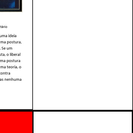
ário
 uma ideia
uma postura,
. Se um
ta, o liberal
 uma postura
uma teoria, o
contra
Mas nenhuma