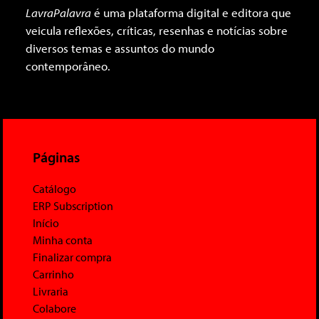
LavraPalavra
é uma plataforma digital e editora que
veicula reflexões, críticas, resenhas e notícias sobre
diversos temas e assuntos do mundo
contemporâneo.
Páginas
Catálogo
ERP Subscription
Início
Minha conta
Finalizar compra
Carrinho
Livraria
Colabore