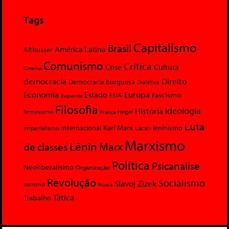
Tags
Capitalismo
Brasil
América Latina
Althusser
Comunismo
Crítica
Crise
Cultura
Cinema
democracia
Direito
Democracia burguesa
Dialética
Economia
Europa
Estado
Fascismo
EUA
Esquerda
Filosofia
Ideologia
História
feminismo
Hegel
França
Luta
Karl Marx
Internacional
Lacan
leninismo
Imperialismo
Marxismo
Lênin
Marx
de classes
Política
Psicanalise
Neoliberalismo
Organização
Revolução
Socialismo
Slavoj Zizek
racismo
Rússia
Tática
Trabalho