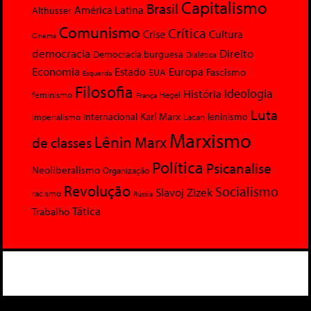
Capitalismo
Brasil
América Latina
Althusser
Comunismo
Crítica
Crise
Cultura
Cinema
democracia
Direito
Democracia burguesa
Dialética
Economia
Europa
Estado
Fascismo
EUA
Esquerda
Filosofia
Ideologia
História
feminismo
Hegel
França
Luta
Karl Marx
Internacional
Lacan
leninismo
Imperialismo
Marxismo
Lênin
Marx
de classes
Política
Psicanalise
Neoliberalismo
Organização
Revolução
Socialismo
Slavoj Zizek
racismo
Rússia
Tática
Trabalho