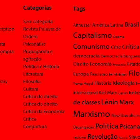
Categorias
Tags
Sem categoria
Brasil
América Latina
Althusser
ription
Revista Palavra de
Capitalismo
Ordem
Cinema
nta
Psicanálise
Comunismo
Crítica
Crise
 compra
Propaganda e
democracia
Democracia burgues
agitação
Economia
Direito
Estad
Esquerda
Política e História
Fil
Europa
Literatura
Fascismo
feminismo
iais
Filosofia
Ideologia
História
Im
Hegel
França
Cultura
Karl Marx
Internacional
Lacan
lenin
Crítica do direito
Lênin
Marx
de classes
Crítica do direito
Marxismo
Crítica da Economia
Neoliberalism
Crítica
Política
Psicana
Conjuntura
Organização
Revolução
Slavo
racismo
Rússia