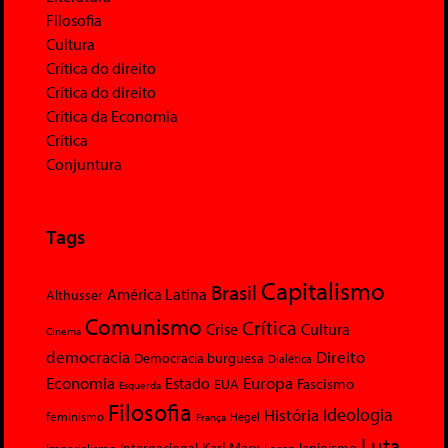
Filosofia
Cultura
Crítica do direito
Crítica do direito
Crítica da Economia
Crítica
Conjuntura
Tags
Capitalismo
Brasil
América Latina
Althusser
Comunismo
Crítica
Crise
Cultura
Cinema
democracia
Direito
Democracia burguesa
Dialética
Economia
Europa
Estado
Fascismo
EUA
Esquerda
Filosofia
Ideologia
História
feminismo
Hegel
França
Luta
Karl Marx
Internacional
Lacan
leninismo
Imperialismo