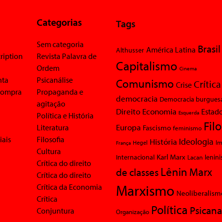
Categorias
Tags
Sem categoria
Brasil
América Latina
Althusser
ription
Revista Palavra de
Capitalismo
Ordem
Cinema
nta
Psicanálise
Comunismo
Crítica
Crise
 compra
Propaganda e
democracia
Democracia burgues
agitação
Economia
Direito
Estad
Esquerda
Política e História
Fil
Europa
Literatura
Fascismo
feminismo
iais
Filosofia
Ideologia
História
Im
Hegel
França
Cultura
Karl Marx
Internacional
Lacan
lenin
Crítica do direito
Lênin
Marx
de classes
Crítica do direito
Marxismo
Crítica da Economia
Neoliberalism
Crítica
Política
Psicana
Conjuntura
Organização