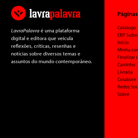
Páginas
Catálogo
LavraPalavra
é uma plataforma
ERP Subsc
digital e editora que veicula
Início
reflexões, críticas, resenhas e
Minha co
notícias sobre diversos temas e
Finalizar
assuntos do mundo contemporâneo.
Carrinho
Livraria
Colabore
Redes Soc
Sobre