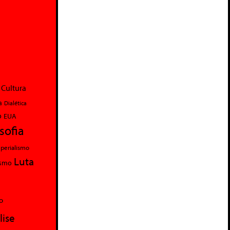
Cultura
a
Dialética
o
EUA
osofia
perialismo
Luta
ismo
o
lise