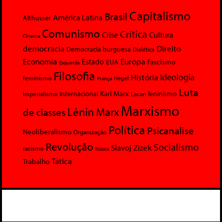
Capitalismo
Brasil
América Latina
Althusser
Comunismo
Crítica
Crise
Cultura
Cinema
democracia
Direito
Democracia burguesa
Dialética
Economia
Europa
Estado
Fascismo
EUA
Esquerda
Filosofia
Ideologia
História
feminismo
Hegel
França
Luta
Karl Marx
Internacional
Lacan
leninismo
Imperialismo
Marxismo
Lênin
Marx
de classes
Política
Psicanalise
Neoliberalismo
Organização
Revolução
Socialismo
Slavoj Zizek
racismo
Rússia
Tática
Trabalho