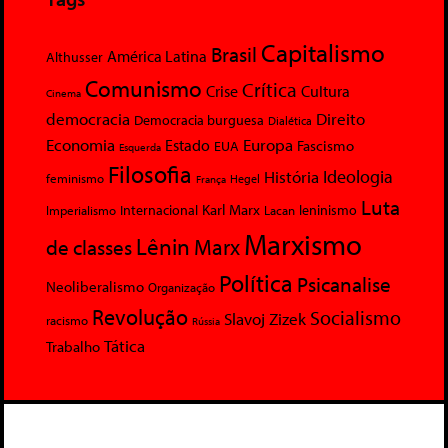
Capitalismo
Brasil
América Latina
Althusser
Comunismo
Crítica
Crise
Cultura
Cinema
democracia
Direito
Democracia burguesa
Dialética
Economia
Europa
Estado
Fascismo
EUA
Esquerda
Filosofia
Ideologia
História
feminismo
Hegel
França
Luta
Karl Marx
Internacional
Lacan
leninismo
Imperialismo
Marxismo
Lênin
Marx
de classes
Política
Psicanalise
Neoliberalismo
Organização
Revolução
Socialismo
Slavoj Zizek
racismo
Rússia
Tática
Trabalho