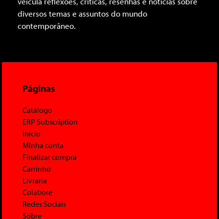
veicula reflexões, críticas, resenhas e notícias sobre
diversos temas e assuntos do mundo
contemporâneo.
Páginas
Catálogo
ERP Subscription
Início
Minha conta
Finalizar compra
Carrinho
Livraria
Colabore
Redes Sociais
Sobre