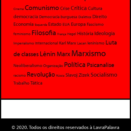
Comunismo
Crítica
Crise
Cultura
Cinema
democracia
Direito
Democracia burguesa
Dialética
Economia
Europa
Estado
Fascismo
EUA
Esquerda
Filosofia
Ideologia
História
feminismo
Hegel
França
Luta
Karl Marx
Internacional
Lacan
leninismo
Imperialismo
Marxismo
Lênin
Marx
de classes
Política
Psicanalise
Neoliberalismo
Organização
Revolução
Socialismo
Slavoj Zizek
racismo
Rússia
Tática
Trabalho
© 2020. Todos os direitos reservados à LavraPalavra