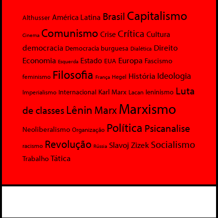
Capitalismo
Brasil
América Latina
Althusser
Comunismo
Crítica
Crise
Cultura
Cinema
democracia
Direito
Democracia burguesa
Dialética
Economia
Europa
Estado
Fascismo
EUA
Esquerda
Filosofia
Ideologia
História
feminismo
Hegel
França
Luta
Karl Marx
Internacional
Lacan
leninismo
Imperialismo
Marxismo
Lênin
Marx
de classes
Política
Psicanalise
Neoliberalismo
Organização
Revolução
Socialismo
Slavoj Zizek
racismo
Rússia
Tática
Trabalho