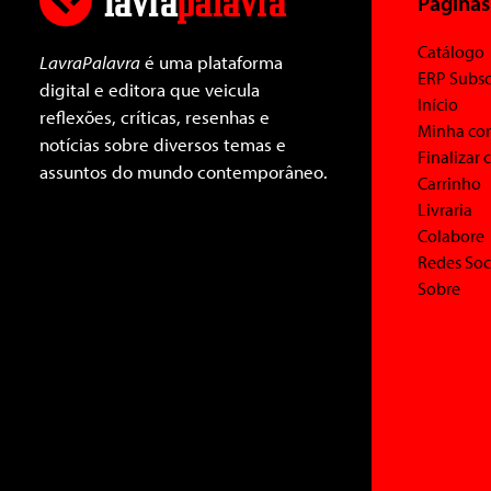
Páginas
Catálogo
LavraPalavra
é uma plataforma
ERP Subsc
digital e editora que veicula
Início
reflexões, críticas, resenhas e
Minha co
notícias sobre diversos temas e
Finalizar
assuntos do mundo contemporâneo.
Carrinho
Livraria
Colabore
Redes Soc
Sobre