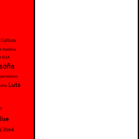
Cultura
a
Dialética
o
EUA
osofia
perialismo
Luta
ismo
o
lise
j Zizek