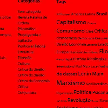
Categorias
Tags
Sem categoria
Brasil
América Latina
Althusser
ription
Revista Palavra de
Capitalismo
Ordem
Cinema
nta
Psicanálise
Comunismo
Crítica
Crise
 compra
Propaganda e
democracia
Democracia burgues
agitação
Economia
Direito
Estad
Esquerda
Política e História
Fil
Europa
Literatura
Fascismo
feminismo
iais
Filosofia
Ideologia
História
Im
Hegel
França
Cultura
Karl Marx
Internacional
Lacan
lenin
Crítica do direito
Lênin
Marx
de classes
Crítica do direito
Marxismo
Crítica da Economia
Neoliberalism
Crítica
Política
Psicana
Conjuntura
Organização
Revolução
Slavo
racismo
Rússia
Socialismo
Tática