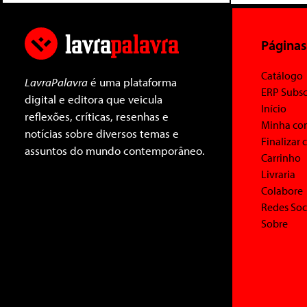
Páginas
Catálogo
LavraPalavra
é uma plataforma
ERP Subsc
digital e editora que veicula
Início
reflexões, críticas, resenhas e
Minha co
notícias sobre diversos temas e
Finalizar
assuntos do mundo contemporâneo.
Carrinho
Livraria
Colabore
Redes Soc
Sobre