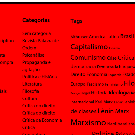
Categorias
Tags
Sem categoria
Brasil
América Latina
Althusser
ription
Revista Palavra de
Capitalismo
Ordem
Cinema
nta
Psicanálise
Comunismo
Crítica
Crise
 compra
Propaganda e
democracia
Democracia burgues
agitação
Economia
Direito
Estad
Esquerda
Política e História
Fil
Europa
Literatura
Fascismo
feminismo
iais
Filosofia
Ideologia
História
Im
Hegel
França
Cultura
Karl Marx
Internacional
Lacan
lenin
Crítica do direito
Lênin
Marx
de classes
Crítica do direito
Marxismo
Crítica da Economia
Neoliberalism
Crítica
Política
Psicana
Conjuntura
Organização