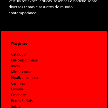
veicula reflexões, críticas, resenhas e notícias sobre
diversos temas e assuntos do mundo
contemporâneo.
Páginas
Catálogo
ERP Subscription
Início
Minha conta
Finalizar compra
Carrinho
Livraria
Colabore
Redes Sociais
Sobre