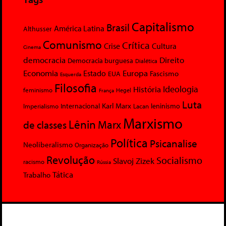
Capitalismo
Brasil
América Latina
Althusser
Comunismo
Crítica
Crise
Cultura
Cinema
democracia
Direito
Democracia burguesa
Dialética
Economia
Europa
Estado
Fascismo
EUA
Esquerda
Filosofia
Ideologia
História
feminismo
Hegel
França
Luta
Karl Marx
Internacional
Lacan
leninismo
Imperialismo
Marxismo
Lênin
Marx
de classes
Política
Psicanalise
Neoliberalismo
Organização
Revolução
Socialismo
Slavoj Zizek
racismo
Rússia
Tática
Trabalho