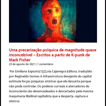
Uma precarização psíquica de magnitude quase
inconcebível – Escritos a partir de K-punk de
Mark Fisher
23 de agosto de 2021
1 comentário
Por Emiliano Exposto[1][2],via Cajanegra Editora, traduzido
por Reginaldo Gomes A infraestrutura desejante do capital
estimula forças psíquicas sinistras que ele descarta porque
não pode controlar. Os poderes surreais e aterradores do
inconsciente são desencadeados e descartados pela mesma
maquinaria libidinal capitalista que a desperta, captura e
obstrui.