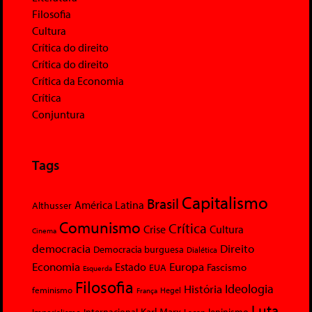
Filosofia
Cultura
Crítica do direito
Crítica do direito
Crítica da Economia
Crítica
Conjuntura
Tags
Capitalismo
Brasil
América Latina
Althusser
Comunismo
Crítica
Crise
Cultura
Cinema
democracia
Direito
Democracia burguesa
Dialética
Economia
Europa
Estado
Fascismo
EUA
Esquerda
Filosofia
Ideologia
História
feminismo
Hegel
França
Luta
Karl Marx
Internacional
Lacan
leninismo
Imperialismo