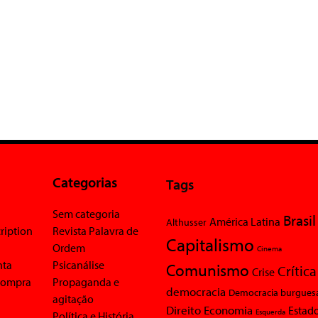
Categorias
Tags
Sem categoria
Brasil
América Latina
Althusser
ription
Revista Palavra de
Capitalismo
Ordem
Cinema
nta
Psicanálise
Comunismo
Crítica
Crise
 compra
Propaganda e
democracia
Democracia burgues
agitação
Economia
Direito
Estad
Esquerda
Política e História