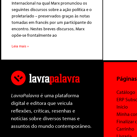
Internacional na qual Marx pronunciou os
seguintes discursos sobre a ação política e o
proletariado – preservados graças às notas
tomadas em francês por um participante do
encontro. Nestes breves discursos, Marx
opõe-se frontalmente ao
Leia mais »
Páginas
Catálogo
LavraPalavra
é uma plataforma
ERP Subsc
digital e editora que veicula
Início
reflexões, críticas, resenhas e
Minha co
notícias sobre diversos temas e
Finalizar
assuntos do mundo contemporâneo.
Carrinho
Livraria