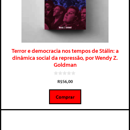
Terror e democracia nos tempos de Stálin: a
dinâmica social da repressão, por Wendy Z.
Goldman
0
R$
56,00
d
e
5
Comprar