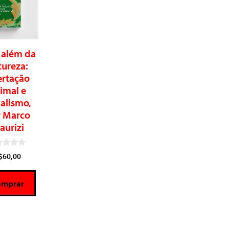
 além da
tureza:
ertação
imal e
ialismo,
r Marco
aurizi
$
60,00
omprar