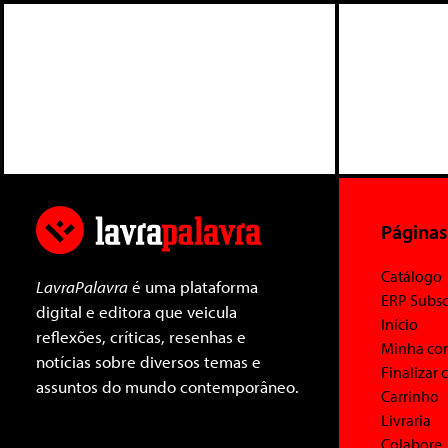
Páginas
Catálogo
LavraPalavra
é uma plataforma
ERP Subsc
digital e editora que veicula
Início
reflexões, críticas, resenhas e
Minha co
notícias sobre diversos temas e
Finalizar
assuntos do mundo contemporâneo.
Carrinho
Livraria
Colabore