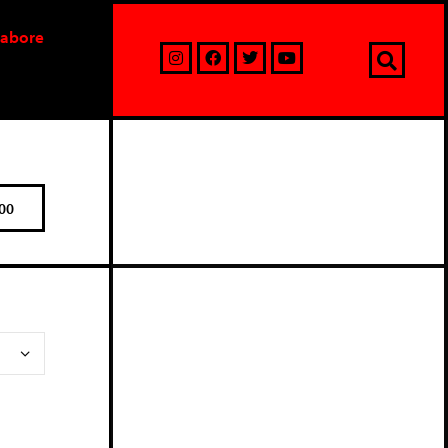
labore
00