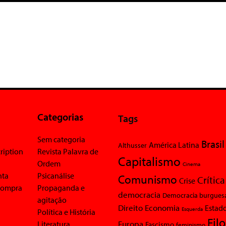
Categorias
Tags
Sem categoria
Brasil
América Latina
Althusser
ription
Revista Palavra de
Capitalismo
Ordem
Cinema
nta
Psicanálise
Comunismo
Crítica
Crise
 compra
Propaganda e
democracia
Democracia burgues
agitação
Economia
Direito
Estad
Esquerda
Política e História
Fil
Europa
Literatura
Fascismo
feminismo