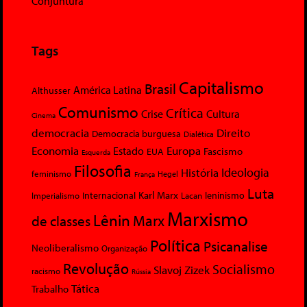
Conjuntura
Tags
Capitalismo
Brasil
América Latina
Althusser
Comunismo
Crítica
Crise
Cultura
Cinema
democracia
Direito
Democracia burguesa
Dialética
Economia
Europa
Estado
Fascismo
EUA
Esquerda
Filosofia
Ideologia
História
feminismo
Hegel
França
Luta
Karl Marx
Internacional
Lacan
leninismo
Imperialismo
Marxismo
Lênin
Marx
de classes
Política
Psicanalise
Neoliberalismo
Organização
Revolução
Socialismo
Slavoj Zizek
racismo
Rússia
Tática
Trabalho