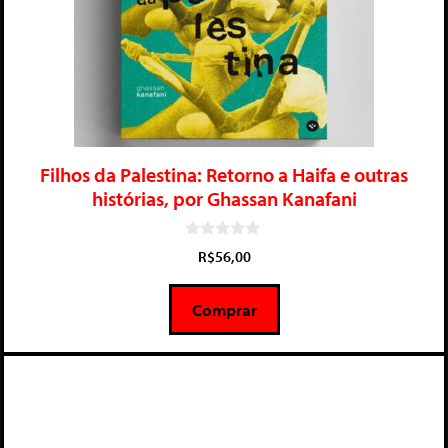
Filhos da Palestina: Retorno a Haifa e outras
histórias, por Ghassan Kanafani
0
R$
56,00
d
e
5
Comprar