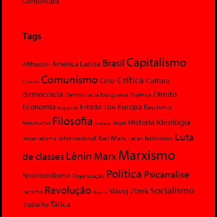
Conjuntura
Tags
Capitalismo
Brasil
América Latina
Althusser
Comunismo
Crítica
Crise
Cultura
Cinema
democracia
Direito
Democracia burguesa
Dialética
Economia
Europa
Estado
Fascismo
EUA
Esquerda
Filosofia
Ideologia
História
feminismo
Hegel
França
Luta
Karl Marx
Internacional
Lacan
leninismo
Imperialismo
Marxismo
Lênin
Marx
de classes
Política
Psicanalise
Neoliberalismo
Organização
Revolução
Socialismo
Slavoj Zizek
racismo
Rússia
Tática
Trabalho