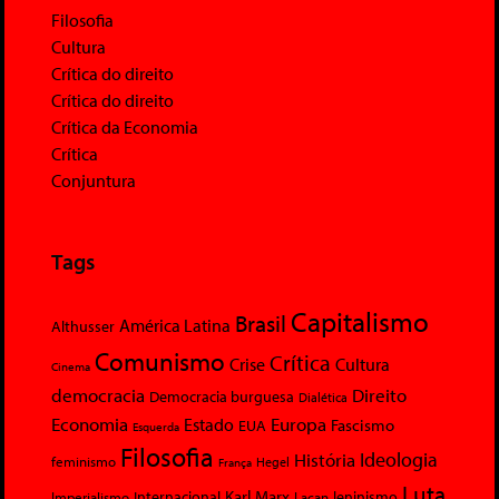
Filosofia
Cultura
Crítica do direito
Crítica do direito
Crítica da Economia
Crítica
Conjuntura
Tags
Capitalismo
Brasil
América Latina
Althusser
Comunismo
Crítica
Crise
Cultura
Cinema
democracia
Direito
Democracia burguesa
Dialética
Economia
Europa
Estado
Fascismo
EUA
Esquerda
Filosofia
Ideologia
História
feminismo
Hegel
França
Luta
Karl Marx
Internacional
Lacan
leninismo
Imperialismo