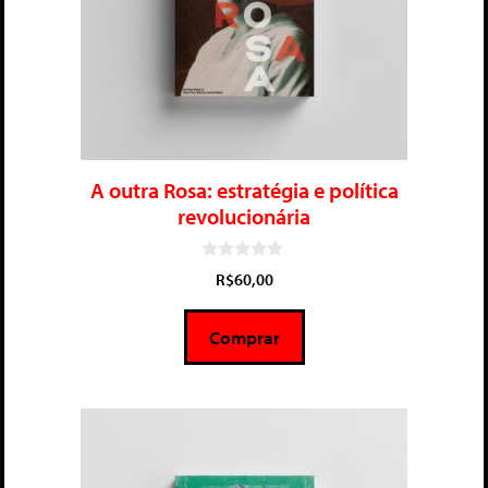
A outra Rosa: estratégia e política
revolucionária
0
R$
60,00
d
e
5
Comprar