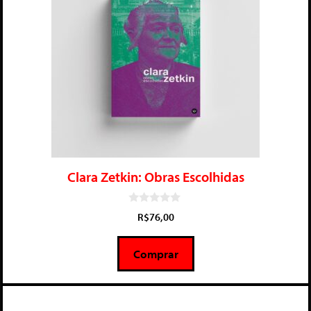
Clara Zetkin: Obras Escolhidas
0
R$
76,00
d
e
5
Comprar