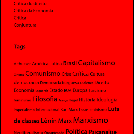
Crítica do direito
Crítica da Economia
Crítica
Conjuntura
Tags
Capitalismo
Brasil
América Latina
Althusser
Comunismo
Crítica
Crise
Cultura
Cinema
democracia
Direito
Democracia burguesa
Dialética
Economia
Europa
Estado
Fascismo
EUA
Esquerda
Filosofia
Ideologia
História
feminismo
Hegel
França
Luta
Karl Marx
Internacional
Lacan
leninismo
Imperialismo
Marxismo
Lênin
Marx
de classes
Política
Psicanalise
Neoliberalismo
Organização