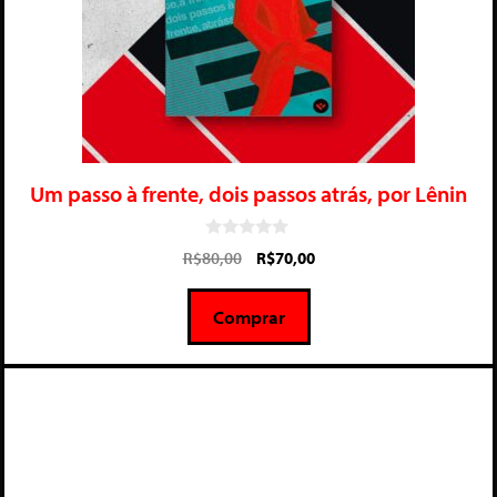
Um passo à frente, dois passos atrás, por Lênin
0
R$
80,00
R$
70,00
d
e
5
Comprar