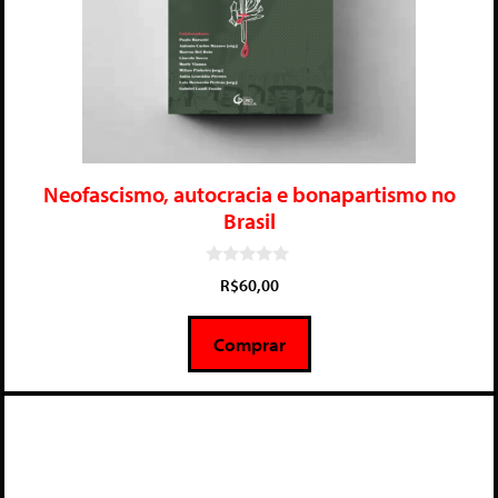
Neofascismo, autocracia e bonapartismo no
Brasil
0
R$
60,00
d
e
5
Comprar