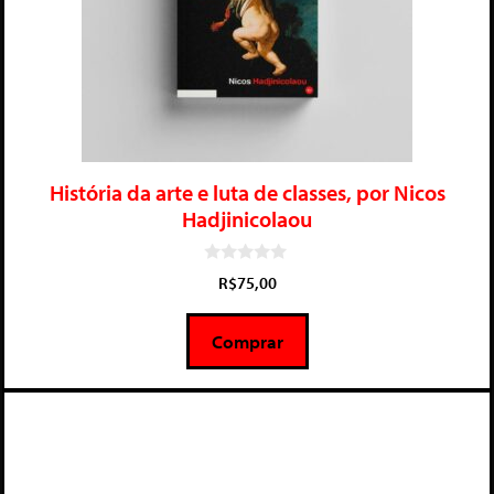
História da arte e luta de classes, por Nicos
Hadjinicolaou
0
R$
75,00
d
e
5
Comprar