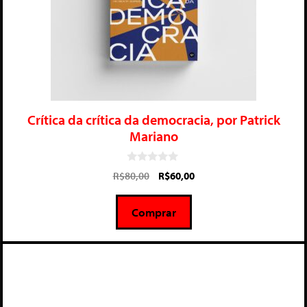
Crítica da crítica da democracia, por Patrick
Mariano
0
R$
80,00
R$
60,00
d
e
5
Comprar