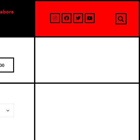
labore
00