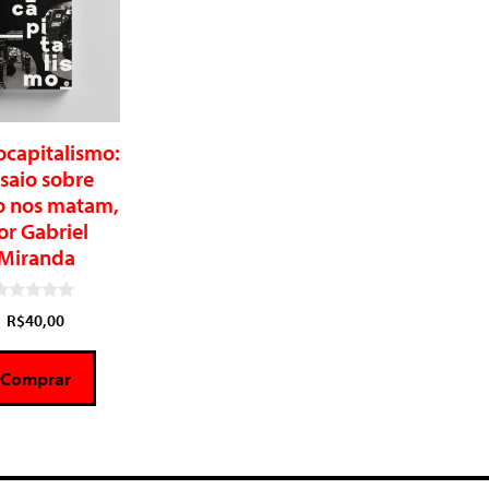
ocapitalismo:
saio sobre
 nos matam,
or Gabriel
Miranda
0
R$
40,00
d
e
5
Comprar