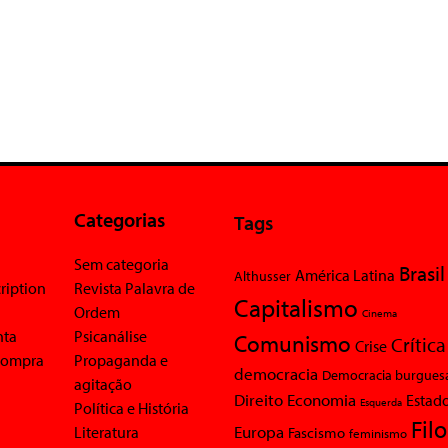
Categorias
Tags
Sem categoria
Brasil
América Latina
Althusser
ription
Revista Palavra de
Capitalismo
Ordem
Cinema
nta
Psicanálise
Comunismo
Crítica
Crise
 compra
Propaganda e
democracia
Democracia burgues
agitação
Economia
Direito
Estad
Esquerda
Política e História
Fil
Europa
Literatura
Fascismo
feminismo