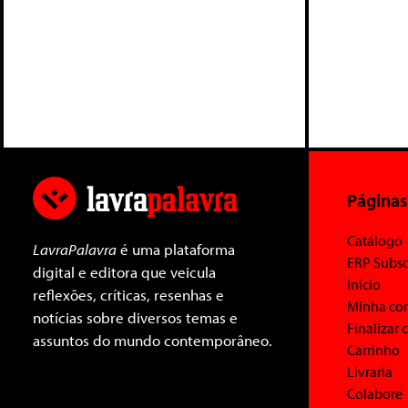
Páginas
Catálogo
LavraPalavra
é uma plataforma
ERP Subsc
digital e editora que veicula
Início
reflexões, críticas, resenhas e
Minha co
notícias sobre diversos temas e
Finalizar
assuntos do mundo contemporâneo.
Carrinho
Livraria
Colabore