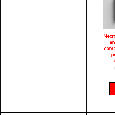
Necr
en
como
p