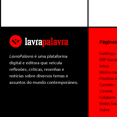
Páginas
Catálogo
LavraPalavra
é uma plataforma
ERP Subsc
digital e editora que veicula
Início
reflexões, críticas, resenhas e
Minha co
notícias sobre diversos temas e
Finalizar
assuntos do mundo contemporâneo.
Carrinho
Livraria
Colabore
Redes Soc
Sobre