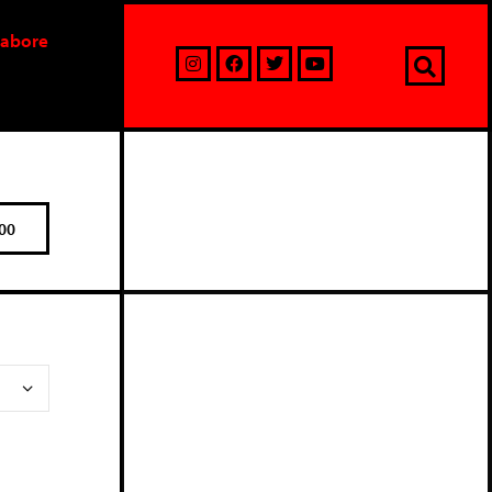
labore
00