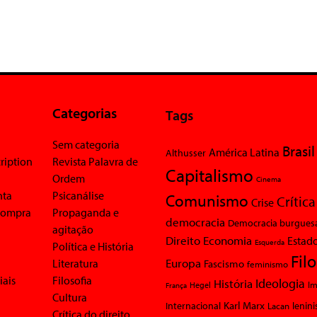
Categorias
Tags
Sem categoria
Brasil
América Latina
Althusser
ription
Revista Palavra de
Capitalismo
Ordem
Cinema
nta
Psicanálise
Comunismo
Crítica
Crise
 compra
Propaganda e
democracia
Democracia burgues
agitação
Economia
Direito
Estad
Esquerda
Política e História
Fil
Europa
Literatura
Fascismo
feminismo
iais
Filosofia
Ideologia
História
Im
Hegel
França
Cultura
Karl Marx
Internacional
Lacan
lenin
Crítica do direito