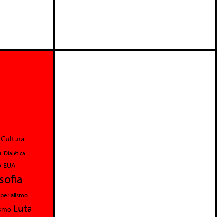
Cultura
a
Dialética
o
EUA
osofia
perialismo
Luta
ismo