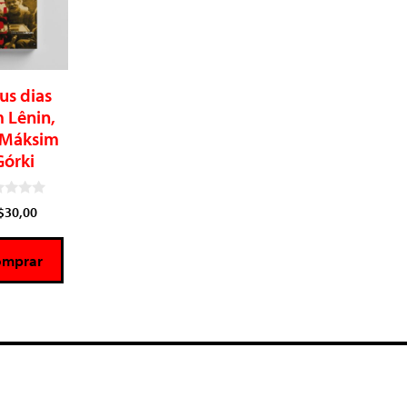
us dias
 Lênin,
 Máksim
Górki
$
30,00
omprar