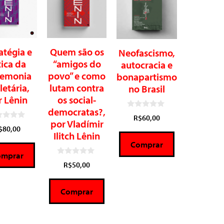
atégia e
Quem são os
Neofascismo,
tica da
“amigos do
autocracia e
emonia
povo” e como
bonapartismo
letária,
lutam contra
no Brasil
r Lênin
os social-
democratas?,
0
R$
60,00
d
por Vladímir
$
80,00
e
Ilitch Lênin
5
Comprar
omprar
0
R$
50,00
d
e
5
Comprar