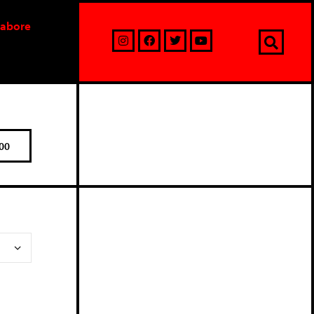
labore
00