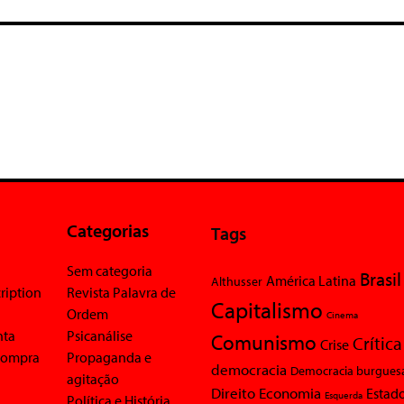
Categorias
Tags
Sem categoria
Brasil
América Latina
Althusser
ription
Revista Palavra de
Capitalismo
Ordem
Cinema
nta
Psicanálise
Comunismo
Crítica
Crise
 compra
Propaganda e
democracia
Democracia burgues
agitação
Economia
Direito
Estad
Esquerda
Política e História