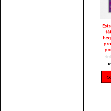
Estr
tá
heg
pro
po
0
R
d
e
5
C