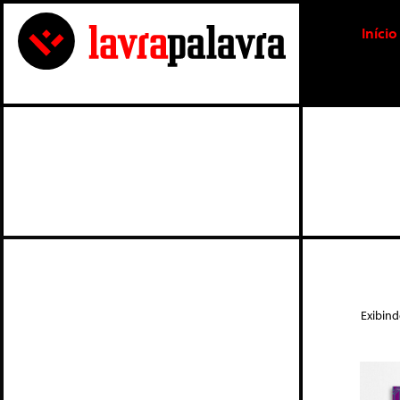
Início
Exibind