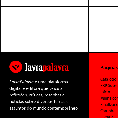
Páginas
Catálogo
LavraPalavra
é uma plataforma
ERP Subsc
digital e editora que veicula
Início
reflexões, críticas, resenhas e
Minha co
notícias sobre diversos temas e
Finalizar
assuntos do mundo contemporâneo.
Carrinho
Livraria