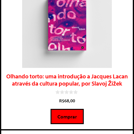
Olhando torto: uma introdução a Jacques Lacan
através da cultura popular, por Slavoj Žižek
0
R$
68,00
d
e
5
Comprar