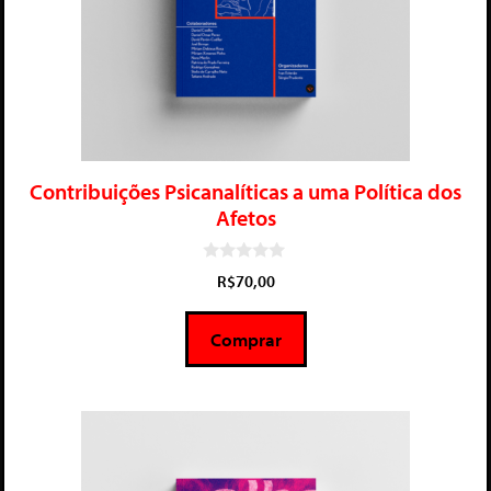
Contribuições Psicanalíticas a uma Política dos
Afetos
0
R$
70,00
d
e
5
Comprar