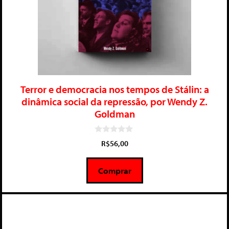
Terror e democracia nos tempos de Stálin: a
dinâmica social da repressão, por Wendy Z.
Goldman
0
R$
56,00
d
e
5
Comprar