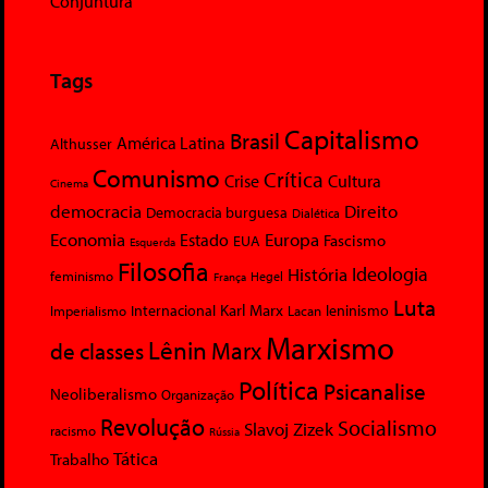
Conjuntura
Tags
Capitalismo
Brasil
América Latina
Althusser
Comunismo
Crítica
Crise
Cultura
Cinema
democracia
Direito
Democracia burguesa
Dialética
Economia
Europa
Estado
Fascismo
EUA
Esquerda
Filosofia
Ideologia
História
feminismo
Hegel
França
Luta
Karl Marx
Internacional
Lacan
leninismo
Imperialismo
Marxismo
Lênin
Marx
de classes
Política
Psicanalise
Neoliberalismo
Organização
Revolução
Socialismo
Slavoj Zizek
racismo
Rússia
Tática
Trabalho