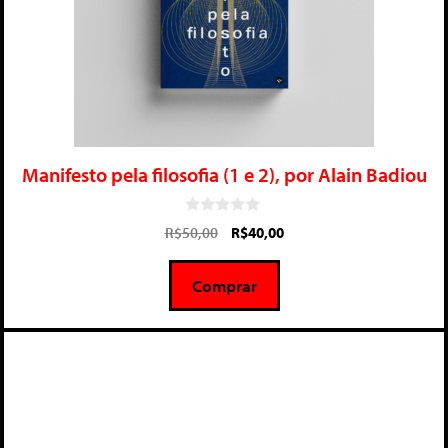
Manifesto pela filosofia (1 e 2), por Alain Badiou
0
R$
50,00
R$
40,00
d
e
5
Comprar