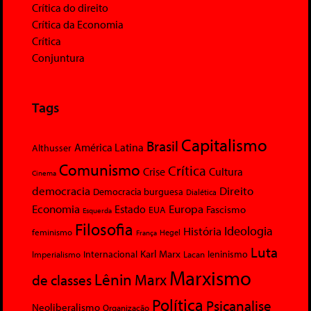
Crítica do direito
Crítica da Economia
Crítica
Conjuntura
Tags
Capitalismo
Brasil
América Latina
Althusser
Comunismo
Crítica
Crise
Cultura
Cinema
democracia
Direito
Democracia burguesa
Dialética
Economia
Europa
Estado
Fascismo
EUA
Esquerda
Filosofia
Ideologia
História
feminismo
Hegel
França
Luta
Karl Marx
Internacional
Lacan
leninismo
Imperialismo
Marxismo
Lênin
Marx
de classes
Política
Psicanalise
Neoliberalismo
Organização