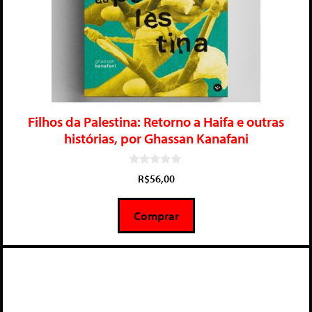
Filhos da Palestina: Retorno a Haifa e outras
histórias, por Ghassan Kanafani
0
R$
56,00
d
e
5
Comprar