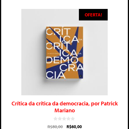
OFERTA!
Crítica da crítica da democracia, por Patrick
Mariano
0
R$
80,00
R$
60,00
d