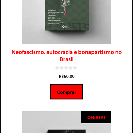
Neofascismo, autocracia e bonapartismo no
Brasil
0
R$
60,00
d
e
5
Comprar
OFERTA!