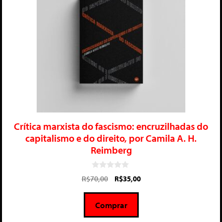
Crítica marxista do fascismo: encruzilhadas do
capitalismo e do direito, por Camila A. H.
Reimberg
0
R$
70,00
R$
35,00
d
e
5
Comprar