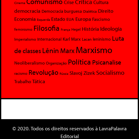
Comunismo
Crítica
Crise
Cultura
Cinema
democracia
Direito
Democracia burguesa
Dialética
Economia
Europa
Estado
Fascismo
EUA
Esquerda
Filosofia
Ideologia
História
feminismo
Hegel
França
Luta
Karl Marx
Internacional
Lacan
leninismo
Imperialismo
Marxismo
Lênin
Marx
de classes
Política
Psicanalise
Neoliberalismo
Organização
Revolução
Socialismo
Slavoj Zizek
racismo
Rússia
Tática
Trabalho
© 2020. Todos os direitos reservados à LavraPalavra
Editorial