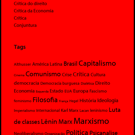
Crítica do direito
Crítica da Economia
Crítica
Conjuntura
Tags
Capitalismo
Brasil
América Latina
Althusser
Comunismo
Crítica
Crise
Cultura
Cinema
democracia
Direito
Democracia burguesa
Dialética
Economia
Europa
Estado
Fascismo
EUA
Esquerda
Filosofia
Ideologia
História
feminismo
Hegel
França
Luta
Karl Marx
Internacional
Lacan
leninismo
Imperialismo
Marxismo
Lênin
Marx
de classes
Política
Psicanalise
Neoliberalismo
Organização