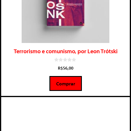
Terrorismo e comunismo, por Leon Trótski
0
R$
56,00
d
e
5
Comprar