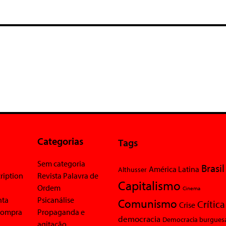
Categorias
Tags
Sem categoria
Brasil
América Latina
Althusser
ription
Revista Palavra de
Capitalismo
Ordem
Cinema
nta
Psicanálise
Comunismo
Crítica
Crise
 compra
Propaganda e
democracia
Democracia burgues
agitação