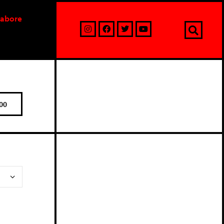
labore
00