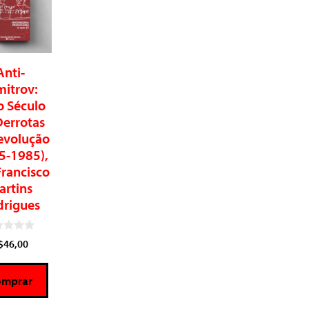
Anti-
mitrov:
o Século
Derrotas
evolução
5-1985),
Francisco
artins
drigues
$
46,00
omprar