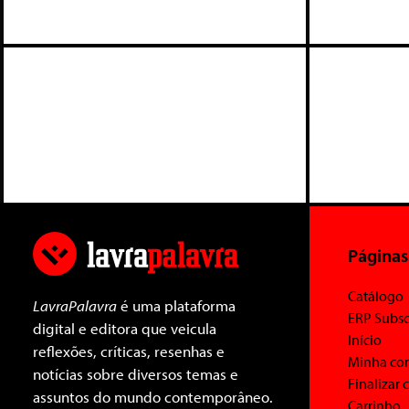
Páginas
Catálogo
LavraPalavra
é uma plataforma
ERP Subsc
digital e editora que veicula
Início
reflexões, críticas, resenhas e
Minha co
notícias sobre diversos temas e
Finalizar
assuntos do mundo contemporâneo.
Carrinho