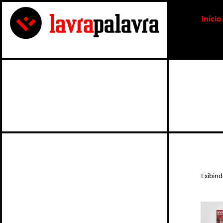
Início
Exibin