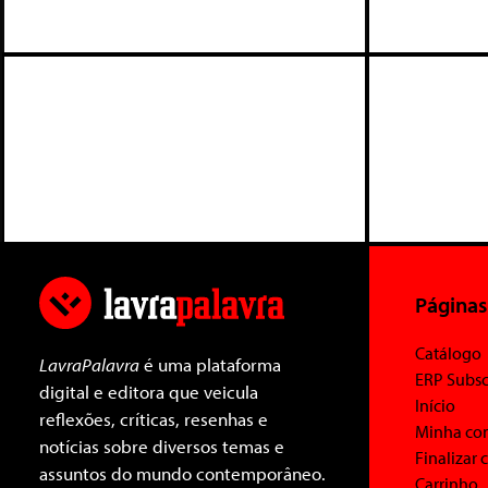
Páginas
Catálogo
LavraPalavra
é uma plataforma
ERP Subsc
digital e editora que veicula
Início
reflexões, críticas, resenhas e
Minha co
notícias sobre diversos temas e
Finalizar
assuntos do mundo contemporâneo.
Carrinho