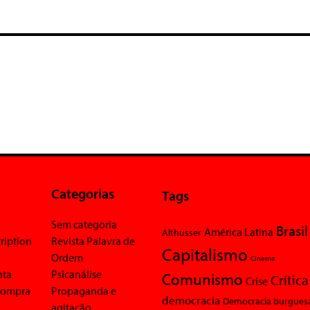
Categorias
Tags
Sem categoria
Brasil
América Latina
Althusser
ription
Revista Palavra de
Capitalismo
Ordem
Cinema
nta
Psicanálise
Comunismo
Crítica
Crise
 compra
Propaganda e
democracia
Democracia burgues
agitação