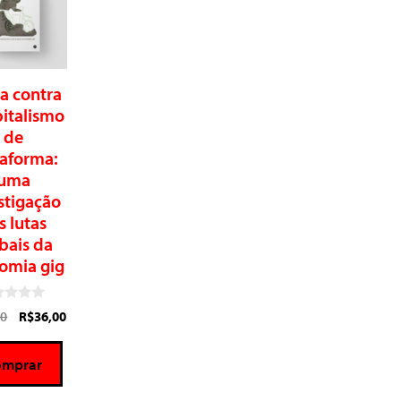
ta contra
pitalismo
de
taforma:
uma
stigação
s lutas
bais da
omia gig
00
R$
36,00
omprar