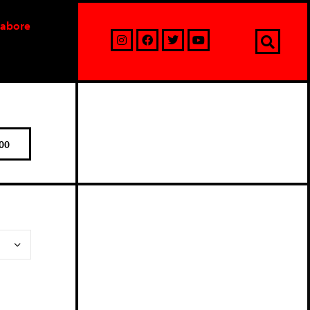
labore
00