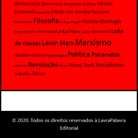
democracia
Direito
Democracia burguesa
Dialética
Economia
Europa
Estado
Fascismo
EUA
Esquerda
Filosofia
Ideologia
História
feminismo
Hegel
França
Luta
Karl Marx
Internacional
Lacan
leninismo
Imperialismo
Marxismo
Lênin
Marx
de classes
Política
Psicanalise
Neoliberalismo
Organização
Revolução
Socialismo
Slavoj Zizek
racismo
Rússia
Tática
Trabalho
© 2020. Todos os direitos reservados à LavraPalavra
Editorial