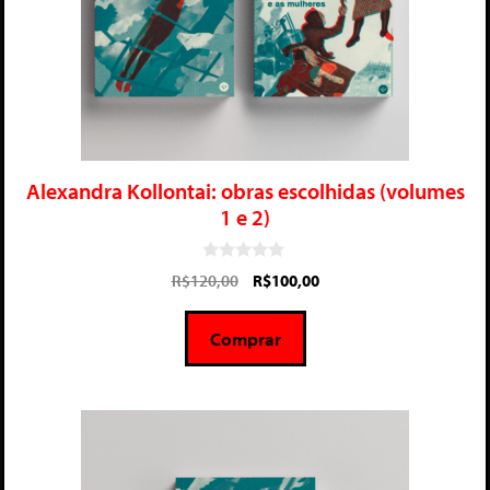
Alexandra Kollontai: obras escolhidas (volumes
1 e 2)
0
R$
120,00
R$
100,00
d
e
5
Comprar