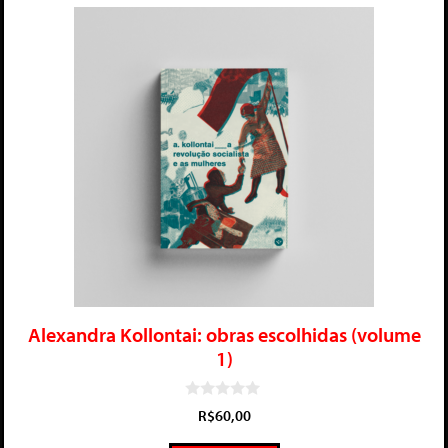
Alexandra Kollontai: obras escolhidas (volume
1)
0
R$
60,00
d
e