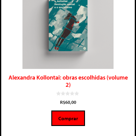
Alexandra Kollontai: obras escolhidas (volume
2)
0
R$
60,00
d
e
5
Comprar