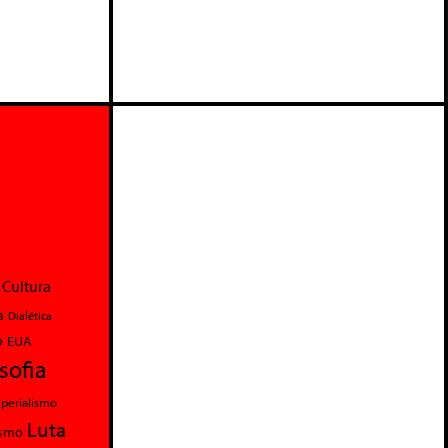
Cultura
a
Dialética
o
EUA
osofia
perialismo
Luta
ismo