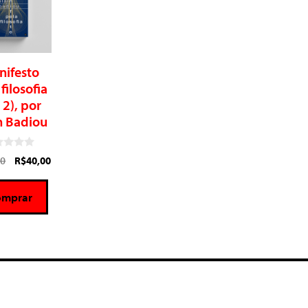
nifesto
filosofia
 2), por
n Badiou
00
R$
40,00
omprar