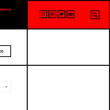
labore
00