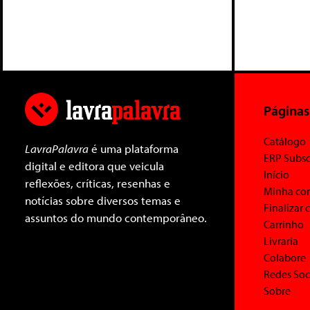
Páginas
Catálogo
LavraPalavra
é uma plataforma
ERP Subsc
digital e editora que veicula
Início
reflexões, críticas, resenhas e
Minha co
notícias sobre diversos temas e
Finalizar
assuntos do mundo contemporâneo.
Carrinho
Livraria
Colabore
Redes Soc
Sobre