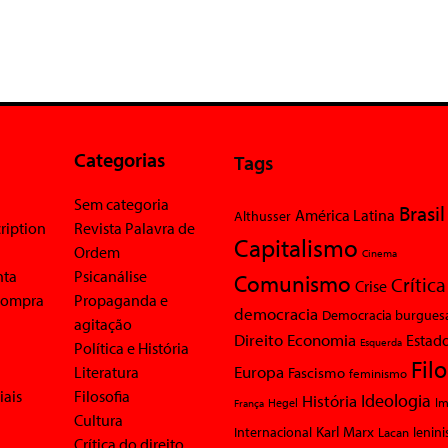
Categorias
Tags
Sem categoria
Brasil
América Latina
Althusser
ription
Revista Palavra de
Capitalismo
Ordem
Cinema
nta
Psicanálise
Comunismo
Crítica
Crise
 compra
Propaganda e
democracia
Democracia burgues
agitação
Economia
Direito
Estad
Esquerda
Política e História
Fil
Europa
Literatura
Fascismo
feminismo
iais
Filosofia
Ideologia
História
Im
Hegel
França
Cultura
Karl Marx
Internacional
Lacan
lenin
Crítica do direito