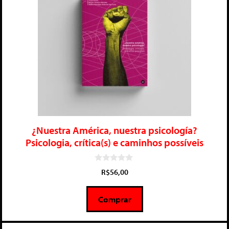
¿Nuestra América, nuestra psicología?
Psicologia, crítica(s) e caminhos possíveis
0
R$
56,00
d
e
5
Comprar