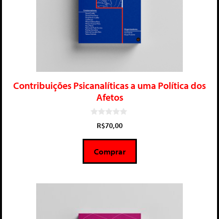
Contribuições Psicanalíticas a uma Política dos
Afetos
0
R$
70,00
d
e
5
Comprar