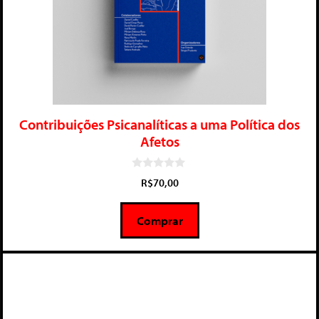
Contribuições Psicanalíticas a uma Política dos
Afetos
0
R$
70,00
d
e
5
Comprar