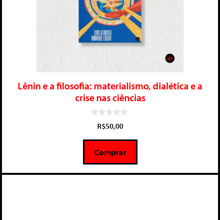
Lênin e a filosofia: materialismo, dialética e a
crise nas ciências
0
R$
50,00
d
e
5
Comprar